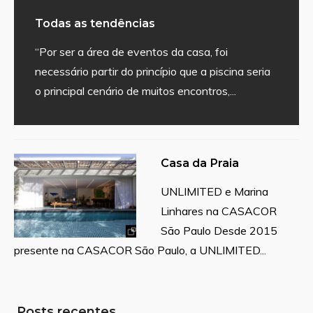
Todas as tendências
“Por ser a área de eventos da casa, foi
necessário partir do princípio que a piscina seria
o principal cenário de muitos encontros,
...
Casa da Praia
UNLIMITED e Marina
Linhares na CASACOR
São Paulo Desde 2015
presente na CASACOR São Paulo, a UNLIMITED
...
Posts recentes